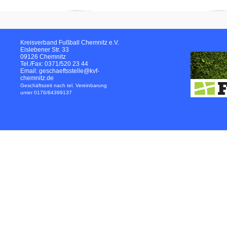
Kreisverband Fußball Chemnitz e.V.
Eislebener Str. 33
09126 Chemnitz
Tel./Fax: 0371/520 23 44
Email: geschaeftsstelle@kvf-
chemnitz.de
Geschäftszeit nach tel. Vereinbarung
unter 0176/84399137